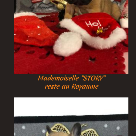
Mademoiselle
"STORY"
reste au Royaume